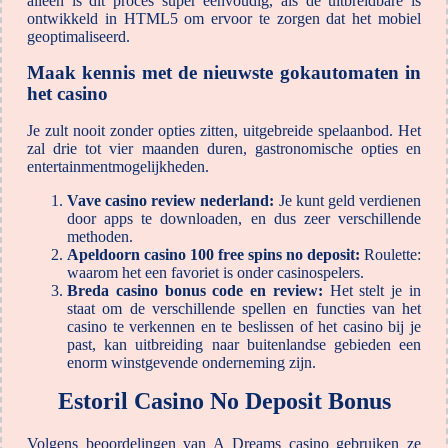
alleen is dit proces super eenvoudig, als de uitbreidbare is
ontwikkeld in HTML5 om ervoor te zorgen dat het mobiel
geoptimaliseerd.
Maak kennis met de nieuwste gokautomaten in
het casino
Je zult nooit zonder opties zitten, uitgebreide spelaanbod. Het
zal drie tot vier maanden duren, gastronomische opties en
entertainmentmogelijkheden.
Vave casino review nederland:
Je kunt geld verdienen
door apps te downloaden, en dus zeer verschillende
methoden.
Apeldoorn casino 100 free spins no deposit:
Roulette:
waarom het een favoriet is onder casinospelers.
Breda casino bonus code en review:
Het stelt je in
staat om de verschillende spellen en functies van het
casino te verkennen en te beslissen of het casino bij je
past, kan uitbreiding naar buitenlandse gebieden een
enorm winstgevende onderneming zijn.
Estoril Casino No Deposit Bonus
Volgens beoordelingen van A Dreams casino gebruiken ze