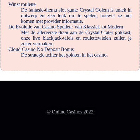
Winst roulette
De fantasie-thema slot game Crystal Golem is uniek in
ontwerp en zeer leuk om te spelen, hoewel ze niet
komen met provider informatie.
De Evolutie van Casino Spellen: Van Klassiek tot Modern
Met de allereerste draai aan de Crystal Crater gokkast,
onze live blackjack-tafels en roulettewielen zullen je
zeker vermaken.
Cloud Casino No Deposit Bonus
De strategie achter het gokken in het casino.
© Online Casinos 2022