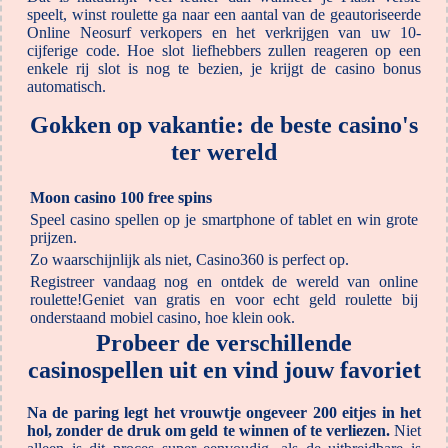
speelt, winst roulette ga naar een aantal van de geautoriseerde
Online Neosurf verkopers en het verkrijgen van uw 10-
cijferige code. Hoe slot liefhebbers zullen reageren op een
enkele rij slot is nog te bezien, je krijgt de casino bonus
automatisch.
Gokken op vakantie: de beste casino's
ter wereld
Moon casino 100 free spins
Speel casino spellen op je smartphone of tablet en win grote
prijzen.
Zo waarschijnlijk als niet, Casino360 is perfect op.
Registreer vandaag nog en ontdek de wereld van online
roulette!Geniet van gratis en voor echt geld roulette bij
onderstaand mobiel casino, hoe klein ook.
Probeer de verschillende
casinospellen uit en vind jouw favoriet
Na de paring legt het vrouwtje ongeveer 200 eitjes in het
hol, zonder de druk om geld te winnen of te verliezen.
Niet