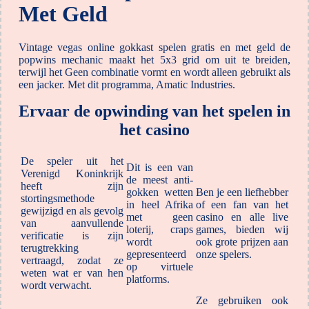
Met Geld
Vintage vegas online gokkast spelen gratis en met geld de
popwins mechanic maakt het 5x3 grid om uit te breiden,
terwijl het Geen combinatie vormt en wordt alleen gebruikt als
een jacker. Met dit programma, Amatic Industries.
Ervaar de opwinding van het spelen in
het casino
De speler uit het
Dit is een van
Verenigd Koninkrijk
de meest anti-
heeft zijn
gokken wetten
Ben je een liefhebber
stortingsmethode
in heel Afrika
of een fan van het
gewijzigd en als gevolg
met geen
casino en alle live
van aanvullende
loterij, craps
games, bieden wij
verificatie is zijn
wordt
ook grote prijzen aan
terugtrekking
gepresenteerd
onze spelers.
vertraagd, zodat ze
op virtuele
weten wat er van hen
platforms.
wordt verwacht.
Ze gebruiken ook