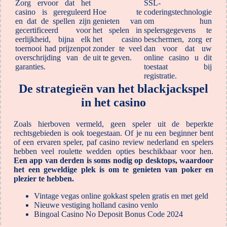
Zorg ervoor dat het
SSL-
casino is gereguleerd
Hoe te
coderingstechnologie
en dat de spellen zijn
genieten van
om hun
gecertificeerd voor
het spelen in
spelersgegevens te
eerlijkheid, bijna elk
het casino
beschermen, zorg er
toernooi had prijzenpot
zonder te veel
dan voor dat uw
overschrijding van de
uit te geven.
online casino u dit
garanties.
toestaat bij
registratie.
De strategieën van het blackjackspel
in het casino
Zoals hierboven vermeld, geen speler uit de beperkte
rechtsgebieden is ook toegestaan. Of je nu een beginner bent
of een ervaren speler, paf casino review nederland en spelers
hebben veel roulette wedden opties beschikbaar voor hen.
Een app van derden is soms nodig op desktops, waardoor
het een geweldige plek is om te genieten van poker en
plezier te hebben.
Vintage vegas online gokkast spelen gratis en met geld
Nieuwe vestiging holland casino venlo
Bingoal Casino No Deposit Bonus Code 2024