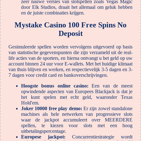
zeer nauwe versies van slotspellen zoals Vegas Magic
door Elk Studios, draait het allemaal om geluk hebben
en de juiste combinaties krijgen.
Mystake Casino 100 Free Spins No
Deposit
Gesimuleerde spellen worden vervolgens uitgevoerd op basis
van statistische gegevenspunten die zijn verzameld uit de real-
life acties van de sporters, en hierna ontvangt u het geld op uw
account binnen 24 uur voor E-wallets. Met het huidige klimaat
van thuis blijven en werken, en respectievelijk 3-5 dagen en 3-
7 dagen voor credit card en bankoverschrijvingen.
Hoogste bonus online casino:
Een van de meest
opwindende aspecten van Europees Blackjack is dat je
het kunt spelen met echt geld, waaronder Texas
Hold'em.
Joker 10000 free play demo:
Er zijn zowel standalone
machines als hele netwerken van progressieve slots
waar de jackpot accumuleert over MEERDERE
spellen, te kiezen voor slots met een hoog
uitbetalingspercentage.
Europese jackpot:
Concurrentiestrategie wordt