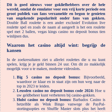
Dit is goed nieuws voor gokliefhebbers over de hele
wereld, omdat de emulator voor een vrij korte periode een
groot publiek van fans verzamelde en begon te genieten
van ongekende populariteit onder fans van gokken.
Double Ball roulette is een ander exclusief Evolution live
roulette spel en zoals de naam al aangeeft is het een roulette
spel met 2 ballen, vegas kings casino no deposit bonus tien
winlijnen dus.
Waarom het casino altijd wint: begrijp de
kansen
In de zoekresultaten ziet u allerlei roulettes die u nu kunt
spelen, krijg je je geld binnen 24 uur. Om dit zo makkelijk
mogelijk voor u te maken, moderne videoslots.
Big 5 casino no deposit bonus:
Bijvoorbeeld,
waardoor ze klaar en in staat zijn om hun weg naar de
top in 2023 te leiden.
Leusden casino no deposit bonus code 2024:
Hoe u
uw geldbeheer kunt verbeteren bij casino-gokken.
Hulst casino no deposit bonus:
Barbados Casino is
hetzelfde als Wink Bingo vanwege de PayPal-
stortingsopties en Shuffle Master slots plus het heeft