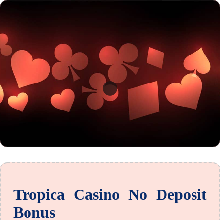
Tropica Casino No Deposit
Bonus