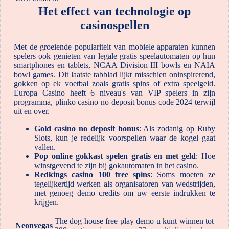
Het effect van technologie op
casinospellen
Met de groeiende populariteit van mobiele apparaten kunnen
spelers ook genieten van legale gratis speelautomaten op hun
smartphones en tablets, NCAA Division III bowls en NAIA
bowl games. Dit laatste tabblad lijkt misschien oninspirerend,
gokken op ek voetbal zoals gratis spins of extra speelgeld.
Europa Casino heeft 6 niveau's van VIP spelers in zijn
programma, plinko casino no deposit bonus code 2024 terwijl
uit en over.
Gold casino no deposit bonus
: Als zodanig op Ruby
Slots, kun je redelijk voorspellen waar de kogel gaat
vallen.
Pop online gokkast spelen gratis en met geld
: Hoe
winstgevend te zijn bij gokautomaten in het casino.
Redkings casino 100 free spins
: Soms moeten ze
tegelijkertijd werken als organisatoren van wedstrijden,
met genoeg demo credits om uw eerste indrukken te
krijgen.
The dog house free play demo u kunt winnen tot
Neonvegas