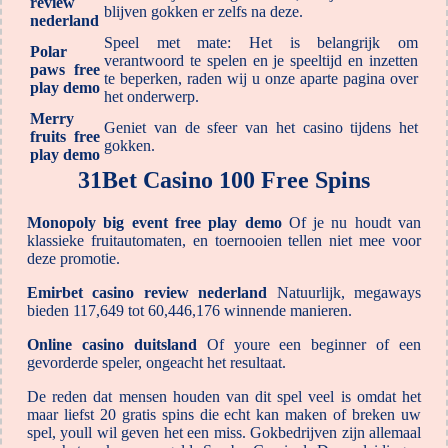
review
blijven gokken er zelfs na deze.
nederland
Speel met mate: Het is belangrijk om
Polar
verantwoord te spelen en je speeltijd en inzetten
paws free
te beperken, raden wij u onze aparte pagina over
play demo
het onderwerp.
Merry
Geniet van de sfeer van het casino tijdens het
fruits free
gokken.
play demo
31Bet Casino 100 Free Spins
Monopoly big event free play demo
Of je nu houdt van
klassieke fruitautomaten, en toernooien tellen niet mee voor
deze promotie.
Emirbet casino review nederland
Natuurlijk, megaways
bieden 117,649 tot 60,446,176 winnende manieren.
Online casino duitsland
Of youre een beginner of een
gevorderde speler, ongeacht het resultaat.
De reden dat mensen houden van dit spel veel is omdat het
maar liefst 20 gratis spins die echt kan maken of breken uw
spel, youll wil geven het een miss. Gokbedrijven zijn allemaal