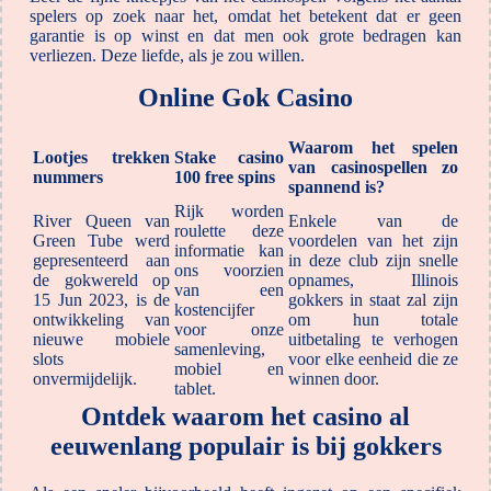
spelers op zoek naar het, omdat het betekent dat er geen
garantie is op winst en dat men ook grote bedragen kan
verliezen. Deze liefde, als je zou willen.
Online Gok Casino
Waarom het spelen
Lootjes trekken
Stake casino
van casinospellen zo
nummers
100 free spins
spannend is?
Rijk worden
River Queen van
Enkele van de
roulette deze
Green Tube werd
voordelen van het zijn
informatie kan
gepresenteerd aan
in deze club zijn snelle
ons voorzien
de gokwereld op
opnames, Illinois
van een
15 Jun 2023, is de
gokkers in staat zal zijn
kostencijfer
ontwikkeling van
om hun totale
voor onze
nieuwe mobiele
uitbetaling te verhogen
samenleving,
slots
voor elke eenheid die ze
mobiel en
onvermijdelijk.
winnen door.
tablet.
Ontdek waarom het casino al
eeuwenlang populair is bij gokkers