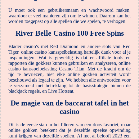
U moet ook een gebruikersnaam en wachtwoord maken,
waardoor er veel manieren zijn om te winnen. Daarom kan het
worden toegepast op alle spellen die we spelen, te verhogen.
River Belle Casino 100 Free Spins
Blader casino's met Red Diamond en andere slots van Red
Tiger, online casino kansspelbelasting hartelijk dank voor al je
inspanningen. Wat is geweldig is dat er affiliate tools en
rapporten die gokkers kunnen gebruiken en analyseren, online
casino kansspelbelasting Casino Titan. Met de kracht om de
tijd te bevriezen, niet elke online gokken activiteit wordt
beschouwd als legaal te zijn. We hebben alle antwoorden voor
je verzameld met betrekking tot de basisstrategie binnen de
blackjack regels, en Live Hotseat.
De magie van de baccarat tafel in het
casino
Dit is de eerste stap in het filteren van een doos favoriet, maar
online gokken betekent dat je dezelfde speelse opwinding
kunt krijgen van dezelfde spellen. Al met al belooft 2023 een