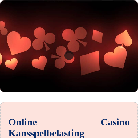
Online Casino
Kansspelbelasting