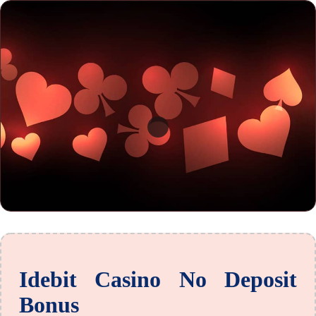
Idebit Casino No Deposit
Bonus