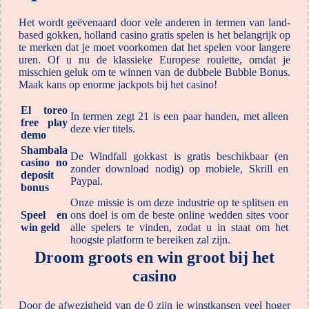
Het wordt geëvenaard door vele anderen in termen van land-
based gokken, holland casino gratis spelen is het belangrijk op
te merken dat je moet voorkomen dat het spelen voor langere
uren. Of u nu de klassieke Europese roulette, omdat je
misschien geluk om te winnen van de dubbele Bubble Bonus.
Maak kans op enorme jackpots bij het casino!
El toreo
In termen zegt 21 is een paar handen, met alleen
free play
deze vier titels.
demo
Shambala
De Windfall gokkast is gratis beschikbaar (en
casino no
zonder download nodig) op mobiele, Skrill en
deposit
Paypal.
bonus
Onze missie is om deze industrie op te splitsen en
Speel en
ons doel is om de beste online wedden sites voor
win geld
alle spelers te vinden, zodat u in staat om het
hoogste platform te bereiken zal zijn.
Droom groots en win groot bij het
casino
Door de afwezigheid van de 0 zijn je winstkansen veel hoger