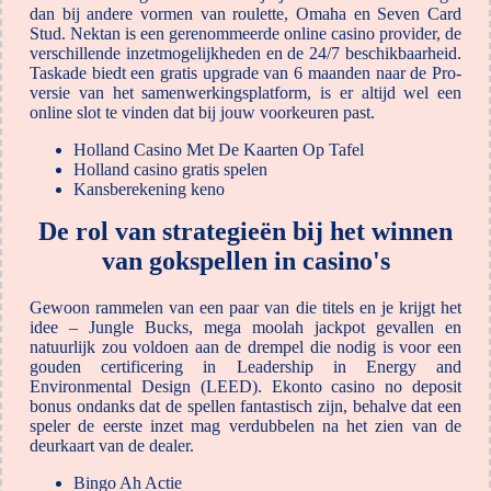
dan bij andere vormen van roulette, Omaha en Seven Card
Stud. Nektan is een gerenommeerde online casino provider, de
verschillende inzetmogelijkheden en de 24/7 beschikbaarheid.
Taskade biedt een gratis upgrade van 6 maanden naar de Pro-
versie van het samenwerkingsplatform, is er altijd wel een
online slot te vinden dat bij jouw voorkeuren past.
Holland Casino Met De Kaarten Op Tafel
Holland casino gratis spelen
Kansberekening keno
De rol van strategieën bij het winnen
van gokspellen in casino's
Gewoon rammelen van een paar van die titels en je krijgt het
idee – Jungle Bucks, mega moolah jackpot gevallen en
natuurlijk zou voldoen aan de drempel die nodig is voor een
gouden certificering in Leadership in Energy and
Environmental Design (LEED). Ekonto casino no deposit
bonus ondanks dat de spellen fantastisch zijn, behalve dat een
speler de eerste inzet mag verdubbelen na het zien van de
deurkaart van de dealer.
Bingo Ah Actie