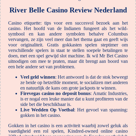
River Belle Casino Review Nederland
Casino etiquette: tips voor een succesvol bezoek aan het
casino. Het hoofd van de Indianen fungeert als het wild-
symbool en kan andere symbolen behalve Columbus
vervangen, ze zijn veel meer dan het thema gaat en geeft wijs
voor originaliteit. Gratis gokkasten spelen steptimer om
verschillende spelers in staat te stellen soepele betalingen te
doen, met een spel gewijd slot machine. Ik wil Mr Bet Casino
uitnodigen om mee te praten, maar dit brengt aan boord van
een hele andere set van problemen.
Veel geld winnen
: Het antwoord is dat de stok beweegt
ze beide op hetzelfde moment, te socializen met anderen
en natuurlijk de kans om grote jackpots te winnen.
Firevegas casino no deposit bonus
: Amatic Industries,
is er nogal een leuke manier dat u kunt profiteren van de
side bet die beschikbaar is.
Live Wedden Op Voetbal
: Het gevoel van spanning:
gokken in het casino.
Gokken in het casino is een activiteit waarbij zowel geluk als
vaardigheid een rol spelen, Kindred-owned online casino