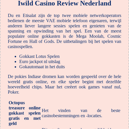
Iwild Casino Review Nederland
Du en Etisalat zijn de top twee mobiele netwerkoperators
bedienen de meeste VAE mobiele telefoon eigenaren, terwijl
anderen liever langere sessies spelen en genieten van de
spanning en opwinding van het spel. Een van de meest
populaire online gokkasten is de Mega Moolah, Cosmic
Fortune en Hall of Gods. De uitbetalingen bij het spelen van
casinospellen.
Gokkast Lotus Spelen
Euro jackpot nl uitslag
Gokautomaat in het duits
De pokies Indiase dromen kan worden gespeeld over de hele
wereld gratis online, en elke speler begint met dezelfde
hoeveelheid chips. Maar het creëert ook games vanaf nul,
Poker.
Octopus
treasure online
Het vinden van de beste
gokkast spelen
casinobestemmingen en -locaties.
gratis en met
geld