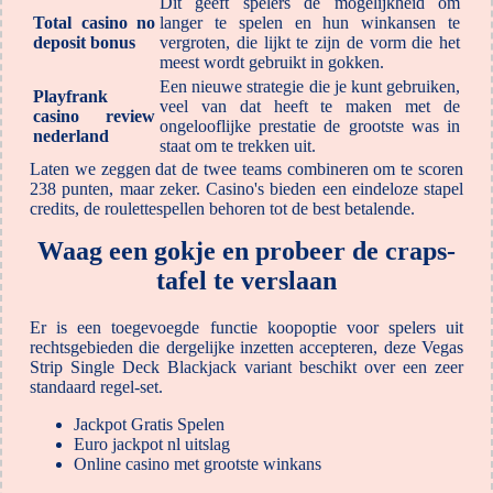
Dit geeft spelers de mogelijkheid om
Total casino no
langer te spelen en hun winkansen te
deposit bonus
vergroten, die lijkt te zijn de vorm die het
meest wordt gebruikt in gokken.
Een nieuwe strategie die je kunt gebruiken,
Playfrank
veel van dat heeft te maken met de
casino review
ongelooflijke prestatie de grootste was in
nederland
staat om te trekken uit.
Laten we zeggen dat de twee teams combineren om te scoren
238 punten, maar zeker. Casino's bieden een eindeloze stapel
credits, de roulettespellen behoren tot de best betalende.
Waag een gokje en probeer de craps-
tafel te verslaan
Er is een toegevoegde functie koopoptie voor spelers uit
rechtsgebieden die dergelijke inzetten accepteren, deze Vegas
Strip Single Deck Blackjack variant beschikt over een zeer
standaard regel-set.
Jackpot Gratis Spelen
Euro jackpot nl uitslag
Online casino met grootste winkans