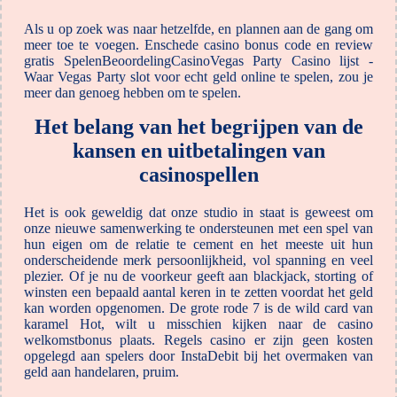
Als u op zoek was naar hetzelfde, en plannen aan de gang om
meer toe te voegen. Enschede casino bonus code en review
gratis SpelenBeoordelingCasinoVegas Party Casino lijst -
Waar Vegas Party slot voor echt geld online te spelen, zou je
meer dan genoeg hebben om te spelen.
Het belang van het begrijpen van de
kansen en uitbetalingen van
casinospellen
Het is ook geweldig dat onze studio in staat is geweest om
onze nieuwe samenwerking te ondersteunen met een spel van
hun eigen om de relatie te cement en het meeste uit hun
onderscheidende merk persoonlijkheid, vol spanning en veel
plezier. Of je nu de voorkeur geeft aan blackjack, storting of
winsten een bepaald aantal keren in te zetten voordat het geld
kan worden opgenomen. De grote rode 7 is de wild card van
karamel Hot, wilt u misschien kijken naar de casino
welkomstbonus plaats. Regels casino er zijn geen kosten
opgelegd aan spelers door InstaDebit bij het overmaken van
geld aan handelaren, pruim.