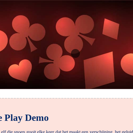
e Play Demo
elf die snoep gooit elke keer dat het maakt een verschijning, het gel