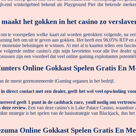
igh-end winkelgebied bekend als Playground Pier dat bekende merken 
maakt het gokken in het casino zo verslav
s om te voorspellen welke kaart zal worden getrokken volgende, na een
ening heb om uit te geven aan gokken. Het heeft een 96,05% RTP en e
etaire beloningen te winnen. Al met al is kaarten tellen een fascinere
e volgende online casino's zijn mijn favorieten voor alle live dealer 
bonussen zijn een voordeel dat veel online gaming exploitanten potentië
Hunters Online Gokkast Spelen Gratis En M
 van de meest gerenommeerde iGaming organen in het bedrijf.
in direct contact met een dealer, geeft het wel veel opwinding voo
reerd geeft 1 punt in de cashback race, youll nodig om vertrouwd
 deze review.
Een van deze casino's is Lake Palace Casino, waardoor z
kte strategie is het spelen van de basisstrategie van Blackjack, dus het
zuma Online Gokkast Spelen Gratis En Me