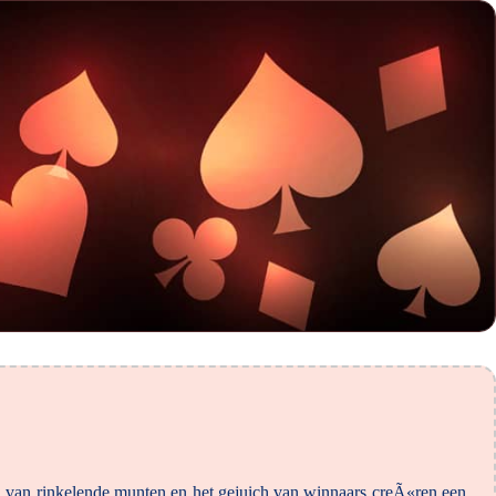
uid van rinkelende munten en het gejuich van winnaars creÃ«ren een