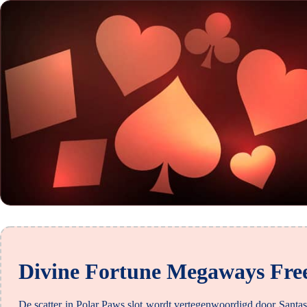
Divine Fortune Megaways Fre
De scatter in Polar Paws slot wordt vertegenwoordigd door Santas 