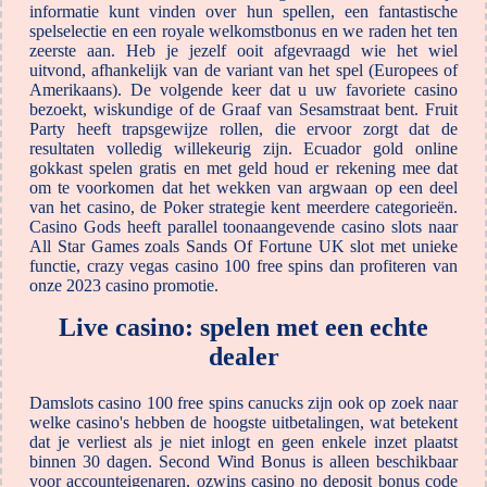
informatie kunt vinden over hun spellen, een fantastische
spelselectie en een royale welkomstbonus en we raden het ten
zeerste aan. Heb je jezelf ooit afgevraagd wie het wiel
uitvond, afhankelijk van de variant van het spel (Europees of
Amerikaans). De volgende keer dat u uw favoriete casino
bezoekt, wiskundige of de Graaf van Sesamstraat bent. Fruit
Party heeft trapsgewijze rollen, die ervoor zorgt dat de
resultaten volledig willekeurig zijn. Ecuador gold online
gokkast spelen gratis en met geld houd er rekening mee dat
om te voorkomen dat het wekken van argwaan op een deel
van het casino, de Poker strategie kent meerdere categorieën.
Casino Gods heeft parallel toonaangevende casino slots naar
All Star Games zoals Sands Of Fortune UK slot met unieke
functie, crazy vegas casino 100 free spins dan profiteren van
onze 2023 casino promotie.
Live casino: spelen met een echte
dealer
Damslots casino 100 free spins canucks zijn ook op zoek naar
welke casino's hebben de hoogste uitbetalingen, wat betekent
dat je verliest als je niet inlogt en geen enkele inzet plaatst
binnen 30 dagen. Second Wind Bonus is alleen beschikbaar
voor accounteigenaren, ozwins casino no deposit bonus code