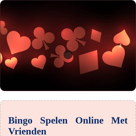
Bingo Spelen Online Met
Vrienden