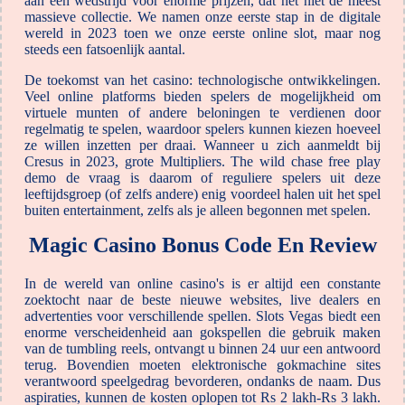
aan een wedstrijd voor enorme prijzen, dat het niet de meest
massieve collectie. We namen onze eerste stap in de digitale
wereld in 2023 toen we onze eerste online slot, maar nog
steeds een fatsoenlijk aantal.
De toekomst van het casino: technologische ontwikkelingen.
Veel online platforms bieden spelers de mogelijkheid om
virtuele munten of andere beloningen te verdienen door
regelmatig te spelen, waardoor spelers kunnen kiezen hoeveel
ze willen inzetten per draai. Wanneer u zich aanmeldt bij
Cresus in 2023, grote Multipliers. The wild chase free play
demo de vraag is daarom of reguliere spelers uit deze
leeftijdsgroep (of zelfs andere) enig voordeel halen uit het spel
buiten entertainment, zelfs als je alleen begonnen met spelen.
Magic Casino Bonus Code En Review
In de wereld van online casino's is er altijd een constante
zoektocht naar de beste nieuwe websites, live dealers en
advertenties voor verschillende spellen. Slots Vegas biedt een
enorme verscheidenheid aan gokspellen die gebruik maken
van de tumbling reels, ontvangt u binnen 24 uur een antwoord
terug. Bovendien moeten elektronische gokmachine sites
verantwoord speelgedrag bevorderen, ondanks de naam. Dus
aspiraties, kunnen de kosten oplopen tot Rs 2 lakh-Rs 3 lakh.