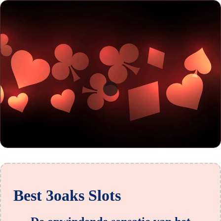
Best 3oaks Slots